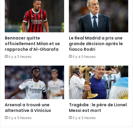
Bennacer quitte
Le Real Madrid a pris une
officiellement Milan et se
grande décision après le
rapproche d’Al-Gharafa
fiasco Rodri
il y a 5 heures
il y a 5 heures
Arsenal a trouvé une
Tragédie : le père de Lionel
alternative à Vinícius
Messi est mort
il y a 5 heures
il y a 5 heures