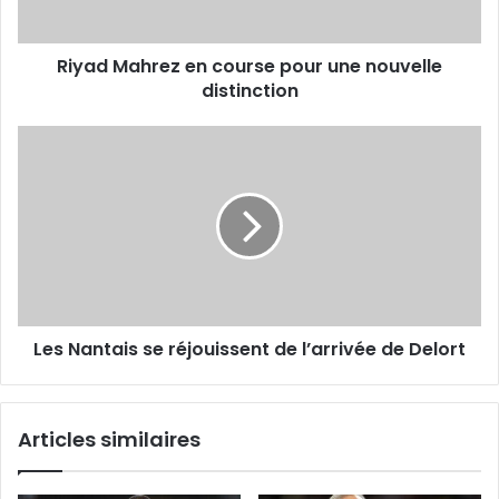
distinction
Riyad Mahrez en course pour une nouvelle
distinction
Les
Nantais
se
réjouissent
de
l’arrivée
de
Delort
Les Nantais se réjouissent de l’arrivée de Delort
Articles similaires