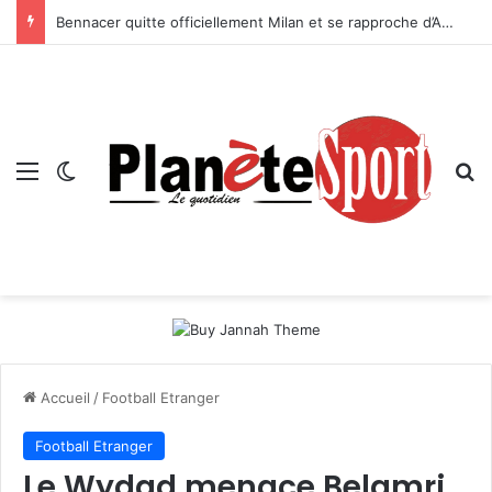
Bennacer quitte officiellement Milan et se rapproche d’Al-Gharafa
Menu
Switch skin
R
Accueil
/
Football Etranger
Football Etranger
Le Wydad menace Belamri