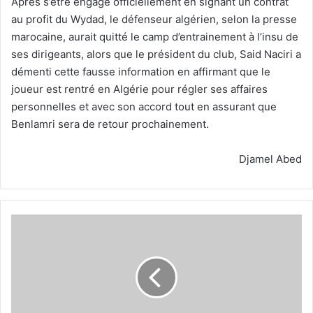
Après s’être engagé officiellement en signant un contrat
au profit du Wydad, le défenseur algérien, selon la presse
marocaine, aurait quitté le camp d’entrainement à l’insu de
ses dirigeants, alors que le président du club, Said Naciri a
démenti cette fausse information en affirmant que le
joueur est rentré en Algérie pour régler ses affaires
personnelles et avec son accord tout en assurant que
Benlamri sera de retour prochainement.
Djamel Abed
Riyad
Mahrez
en
course
pour
une
nouvelle