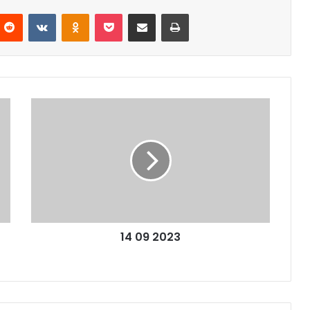
nterest
Reddit
VKontakte
Odnoklassniki
Pocket
Partager par email
Imprimer
14
09
2023
14 09 2023