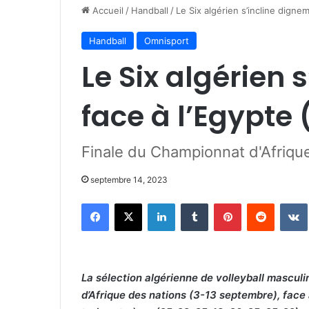
Accueil
/
Handball
/
Le Six algérien s’incline digne
Handball
Omnisport
Le Six algérien 
face à l’Egypte 
Finale du Championnat d'Afriqu
septembre 14, 2023
Facebook
X
Linkedin
Tumblr
Pinterest
Reddit
La sélection algérienne de volleyball masculi
d’Afrique des nations (3-13 septembre), face à