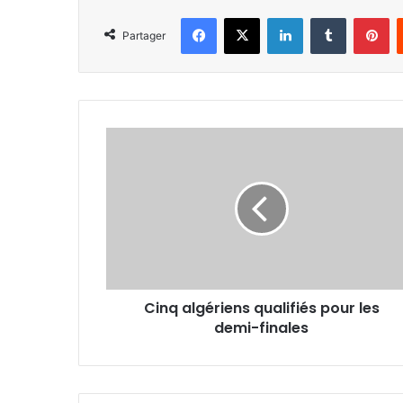
Facebook
X
Linkedin
Tumblr
Pi
Partager
Cinq
algériens
qualifiés
pour
les
demi-
finales
Cinq algériens qualifiés pour les
demi-finales