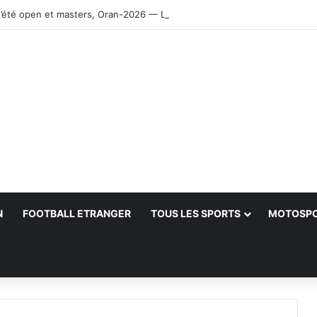
’été open et masters, Oran-2026 — Le CRB s’adjuge le titre
N
FOOTBALL ETRANGER
TOUS LES SPORTS
MOTOSP
her