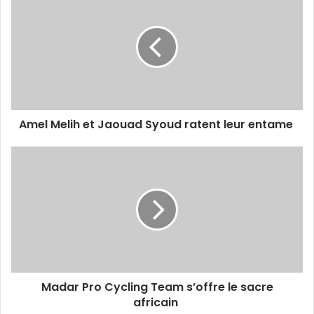
Melih
et
Jaouad
Syoud ratent
leur
entame
Amel Melih et Jaouad Syoud ratent leur entame
Madar
Pro
Cycling
Team
s’offre le
sacre
africain
Madar Pro Cycling Team s’offre le sacre
africain