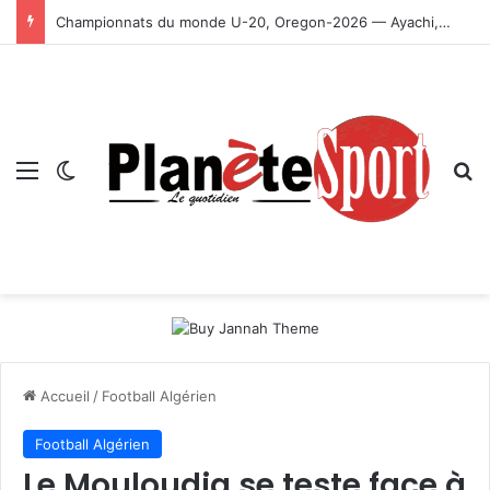
Championnats du monde U-20, Oregon-2026 — Ayachi, Dissa, Touahria et Ghezali en finale
Menu
Switch skin
R
Accueil
/
Football Algérien
Football Algérien
Le Mouloudia se teste face à