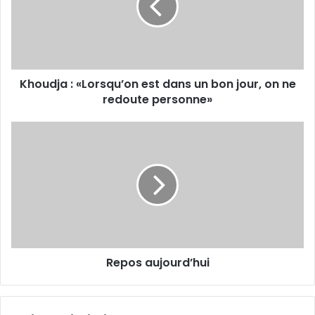
dans
un
bon
jour,
on
Khoudja : «Lorsqu’on est dans un bon jour, on ne
ne
redoute
redoute personne»
personne»
Repos
aujourd’hui
Repos aujourd’hui