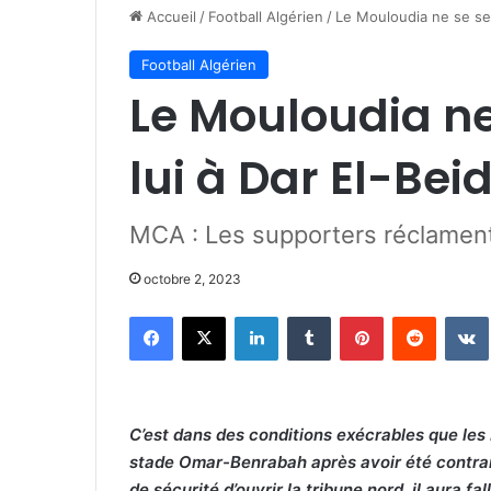
Accueil
/
Football Algérien
/
Le Mouloudia ne se sen
Football Algérien
Le Mouloudia ne
lui à Dar El-Bei
MCA : Les supporters réclament
octobre 2, 2023
Facebook
X
Linkedin
Tumblr
Pinterest
Reddit
C’est dans des conditions exécrables que les
stade Omar-Benrabah après avoir été contrain
de sécurité d’ouvrir la tribune nord, il aura f