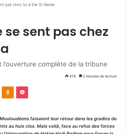
t pas chez lui à Dar El-Beida
 se sent pas chez
da
 l’ouverture complète de la tribune
418
2 minutes de lecture
VKontakte
Odnoklassniki
Pocket
 Mouloudéens faisaient leur retour dans les gradins du
ts au huis clos. Mais voilà, face au refus des forces
allu l’intervention de Hakim Hadj Redjem pour forcer la