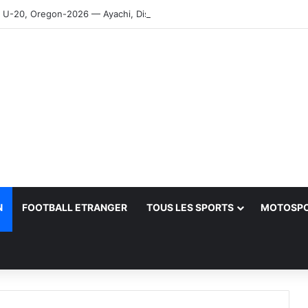
-20, Oregon-2026 — Ayachi, Dissa, Touahria et Ghezali en finale
N
FOOTBALL ETRANGER
TOUS LES SPORTS
MOTOSP
her