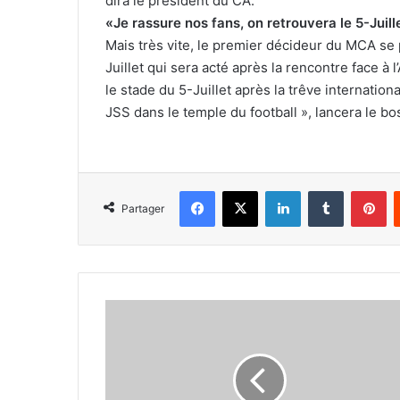
dira le président du CA.
«Je rassure nos fans, on retrouvera le 5-Juill
Mais très vite, le premier décideur du MCA se p
Juillet qui sera acté après la rencontre face à 
le stade du 5-Juillet après la trêve internation
JSS dans le temple du football », lancera le b
Facebook
X
Linkedin
Tumblr
Pi
Partager
Bayazid
:
«Le
fait
de