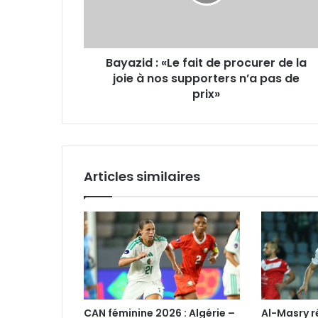
procurer
de
la
joie
Bayazid : «Le fait de procurer de la
à
nos
joie à nos supporters n’a pas de
supporters
prix»
n’a
pas
de
prix»
Articles similaires
CAN féminine 2026 : Algérie –
Al-Masry 