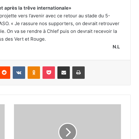
et après la trêve internationale»
rojette vers l’avenir avec ce retour au stade du 5-
l’ASO. « Je rassure nos supporters, on devrait retrouver
ale. On va se rendre à Chlef puis on devrait recevoir la
oss des Vert et Rouge.
N.L
nterest
Reddit
VKontakte
Odnoklassniki
Pocket
Partager par email
Imprimer
Philippe
Montanier
l’autre
piste