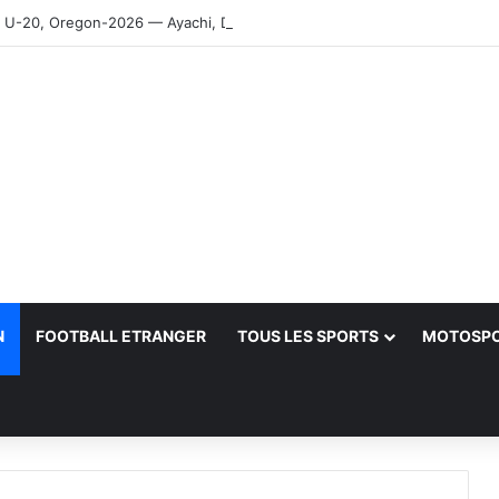
-20, Oregon-2026 — Ayachi, Dissa, Touahria et Ghezali en finale
N
FOOTBALL ETRANGER
TOUS LES SPORTS
MOTOSP
her