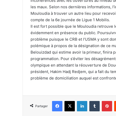
incohérences avec les ouvertures au niveau de
les maux. Selon nos dernières informations, l’in
Mouloudia à trouver un autre lieu pour recevo
compte de la 6e journée de Ligue 1 Mobilis.
Il est fort possible que le Mouloudia retrouve l
évidemment en présence du public. Poursuivr
problème puisque le CRB et l’USMA y sont domi
polémique à propos de la désignation de ce m
Belouizdad qui estime avoir la primeur, finira
programmation. Pour s’éviter les désagréments
olympique en attendant la réouverture de Douér
président, Hakim Hadj Redjem, qui a fait du tem
problème de domiciliation auquel est confronté
Facebook
X
Linkedin
Tumblr
Pi
Partager