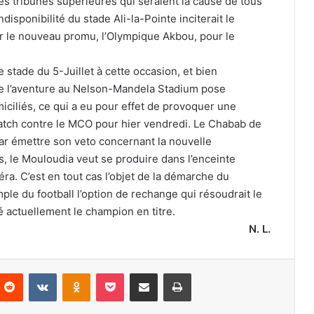
s tribunes supérieures qui seraient la cause de tous
disponibilité du stade Ali-la-Pointe inciterait le
ir le nouveau promu, l’Olympique Akbou, pour le
e stade du 5-Juillet à cette occasion, et bien
e l’aventure au Nelson-Mandela Stadium pose
ciliés, ce qui a eu pour effet de provoquer une
atch contre le MCO pour hier vendredi. Le Chabab de
 par émettre son veto concernant la nouvelle
, le Mouloudia veut se produire dans l’enceinte
a. C’est en tout cas l’objet de la démarche du
ple du football l’option de rechange qui résoudrait le
 actuellement le champion en titre.
N. L.
nterest
Reddit
VKontakte
Odnoklassniki
Pocket
Partager par email
Imprimer