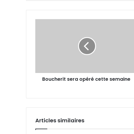
Boucherit
sera
opéré
cette
semaine
Boucherit sera opéré cette semaine
Articles similaires