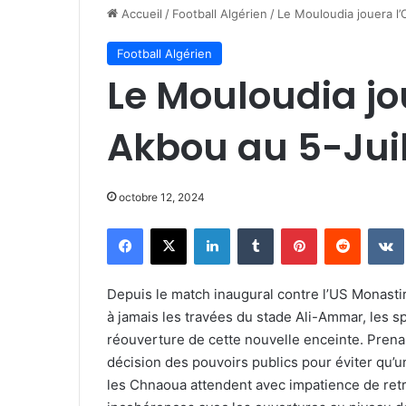
Accueil
/
Football Algérien
/
Le Mouloudia jouera l
Football Algérien
Le Mouloudia j
Akbou au 5-Jui
octobre 12, 2024
Facebook
X
Linkedin
Tumblr
Pinterest
Reddit
Depuis le match inaugural contre l’US Monasti
à jamais les travées du stade Ali-Ammar, les sp
réouverture de cette nouvelle enceinte. Prenan
décision des pouvoirs publics pour éviter qu’u
les Chnaoua attendent avec impatience de retr