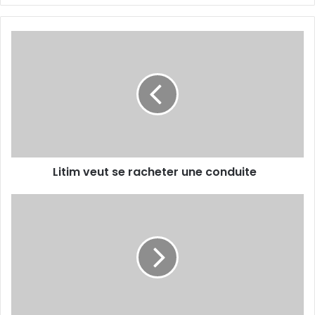
Litim
veut
se
racheter
une
conduite
Litim veut se racheter une conduite
Séance
technique
hier