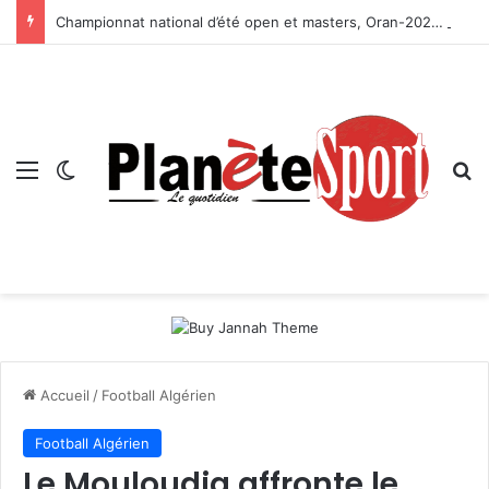
Championnat national d’été open et masters, Oran-2026 — Le CRB s’adjuge le titre
Menu
Switch skin
R
Accueil
/
Football Algérien
Football Algérien
Le Mouloudia affronte le