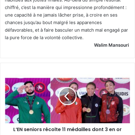
chiffré, c’est la manière qui impressionne profondément :
une capacité à ne jamais lâcher prise, à croire en ses
chances jusqu’au bout malgré les apparences
défavorables, et à faire basculer un match mal engagé par
la pure force de la volonté collective.
Walim Mansouri
L’EN
seniors
récolte
11
médailles
dont
3
en
or
L’EN seniors récolte 11 médailles dont 3 en or