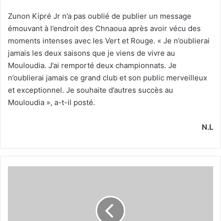
Zunon Kipré Jr n’a pas oublié de publier un message
émouvant à l’endroit des Chnaoua après avoir vécu des
moments intenses avec les Vert et Rouge. « Je n’oublierai
jamais les deux saisons que je viens de vivre au
Mouloudia. J’ai remporté deux championnats. Je
n’oublierai jamais ce grand club et son public merveilleux
et exceptionnel. Je souhaite d’autres succès au
Mouloudia », a-t-il posté.
N.L
Le
groupe
a
RDV
aujourd’hui