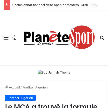
Championnat national d’été open et masters, Oran-2026 — Le CRB s’adjuge le titre
Menu
Switch skin
R
Accueil
/
Football Algérien
Football Algérien
Le MCA a trouvé la formule