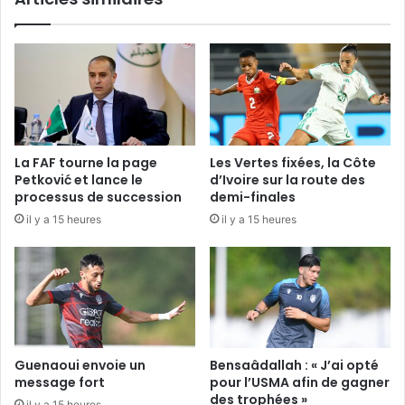
La FAF tourne la page
Les Vertes fixées, la Côte
Petković et lance le
d’Ivoire sur la route des
processus de succession
demi-finales
il y a 15 heures
il y a 15 heures
Guenaoui envoie un
Bensaâdallah : « J’ai opté
message fort
pour l’USMA afin de gagner
des trophées »
il y a 15 heures