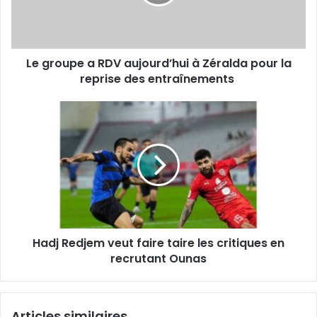
à
Zéralda
pour
la
Le groupe a RDV aujourd’hui à Zéralda pour la
reprise
des
reprise des entraînements
entraînements
Hadj
Redjem
veut
faire
taire
les
critiques
en
recrutant
Hadj Redjem veut faire taire les critiques en
Ounas
recrutant Ounas
Articles similaires