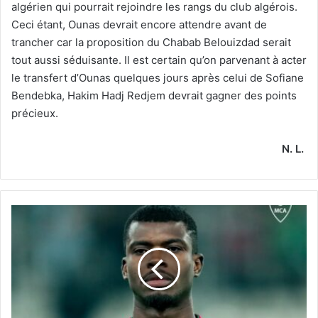
algérien qui pourrait rejoindre les rangs du club algérois.
Ceci étant, Ounas devrait encore attendre avant de
trancher car la proposition du Chabab Belouizdad serait
tout aussi séduisante. Il est certain qu’on parvenant à acter
le transfert d’Ounas quelques jours après celui de Sofiane
Bendebka, Hakim Hadj Redjem devrait gagner des points
précieux.
N. L.
Le
MCA
a
trouvé
la
formule
en
transférant