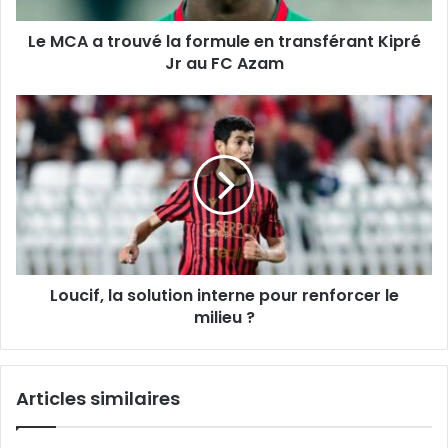
Kipré
Le MCA a trouvé la formule en transférant Kipré
Jr
au
Jr au FC Azam
FC
Azam
Loucif,
la
solution
interne
pour
renforcer
le
milieu
?
Loucif, la solution interne pour renforcer le
milieu ?
Articles similaires