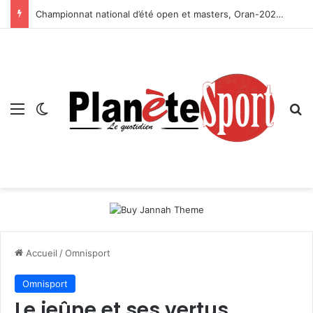
Championnat national d’été open et masters, Oran-2026 — Le CRB s’adjuge le titre
Menu
Switch skin
R
Accueil
/
Omnisport
Omnisport
Le jeûne et ses vertus