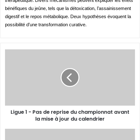
thérapeutique. Divers mécanismes peuvent expliquer les effets
bénéfiques du jeûne, tels que la détoxication, l’assainissement
digestif et le repos métabolique. Deux hypoth
è
ses évoquent la
possibilité d’une transformation curative.
Ligue
1
-
Pas
de
reprise
du
championnat
avant
Ligue 1 - Pas de reprise du championnat avant
la
mise
la mise à jour du calendrier
à
jour
Sport
du
au