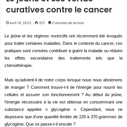
curatives contre le cancer
avril 19, 2023
357
2 minutes de lecture
Le jeûne et les régimes restrictifs ont récemment été évoqués
pour traiter certaines maladies. Dans le contexte du cancer, ces
pratiques sont censées contribuer à guérir la maladie ou réduire
les effets secondaires des traitements tels que la
chimiothérapie.
Mais qu’advient-il de notre corps lorsque nous nous abstenons
de manger ? Comment trouve-t-il de l’énergie pour nourrir les
cellules et assurer son fonctionnement ? Au début du jeû
ne,
l’
é
nergie n
écessaire à la vie est obtenue en consommant une
substance appelée « glycog
è
ne ». Cependant, nous ne
disposons que d’une quantité limité
e de 220
à 370 grammes de
glycog
è
ne. Que se passe-t-il ensuite ?