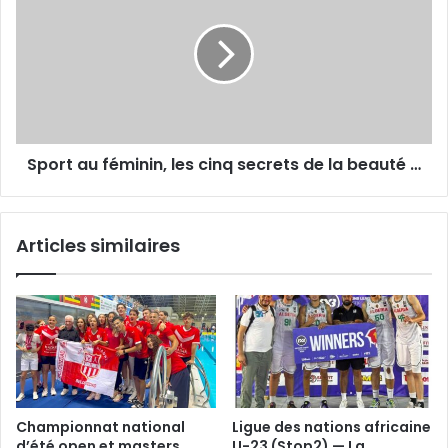
calendrier
féminin,
les
cinq
secrets
de
la
beauté
Sport au féminin, les cinq secrets de la beauté …
…
Articles similaires
Championnat national
Ligue des nations africaine
d’été open et masters,
U-23 (Stop2) — La