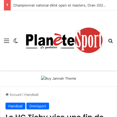
Championnat national d’été open et masters, Oran-2026 — Le CRB s’adjuge le titre
Menu
Switch skin
R
Accueil
/
Handball
Handball
Omnisport