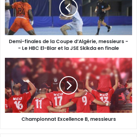
la
Coupe
d’Algérie,
messieurs
-
-
Demi-finales de la Coupe d’Algérie, messieurs -
Le
HBC
- Le HBC El-Biar et la JSE Skikda en finale
El-
Biar
Championnat
et
Excellence
la
B,
JSE
messieurs
Skikda
en
finale
Championnat Excellence B, messieurs