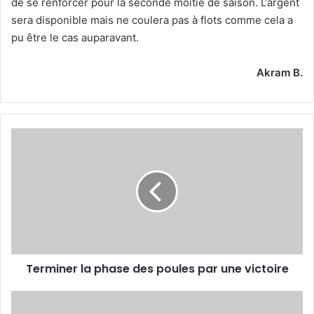
de se renforcer pour la seconde moitié de saison. L’argent
sera disponible mais ne coulera pas à flots comme cela a
pu être le cas auparavant.
Akram B.
Terminer
la
phase
des
poules par
une
victoire
Terminer la phase des poules par une victoire
Nader
Daoud