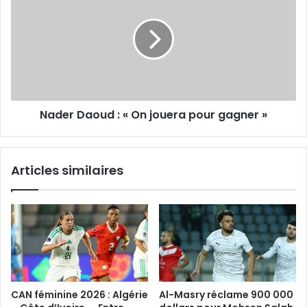
:
«
On
jouera
pour
gagner
»
Nader Daoud : « On jouera pour gagner »
Articles similaires
CAN féminine 2026 : Algérie
Al-Masry réclame 900 000