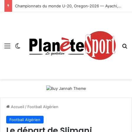
Championnats du monde U-20, Oregon-2026 — Ayachi, Dissa, Touahria et Ghezali en finale
Menu
Switch skin
R
Accueil
/
Football Algérien
Football Algérien
Le départ de Slimani