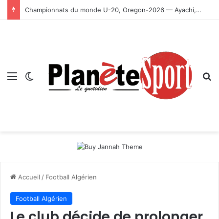
Championnats du monde U-20, Oregon-2026 — Ayachi, Dissa, Touahria et Ghezali en finale
Menu
Switch skin
R
Accueil
/
Football Algérien
Football Algérien
Le club décide de prolonger