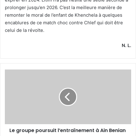
prolonger jusqu’en 2026. C’est la meilleure manière de
remonter le moral de l’enfant de Khenchela à quelques
encablures de ce match choc contre Chlef qui doit être
celui de la révolte.
N. L.
Le
groupe
poursuit
l’entraînement
à
Ain
Benian
Le groupe poursuit l’entraînement à Ain Benian