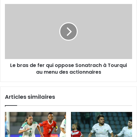
Le
bras
de
fer
qui
oppose
Sonatrach
à
Tourqui
Le bras de fer qui oppose Sonatrach à Tourqui
au
menu
au menu des actionnaires
des
actionnaires
Articles similaires