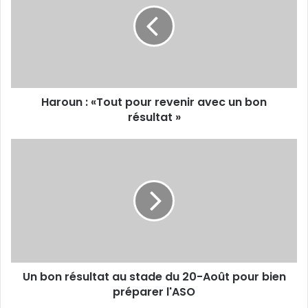
pour
revenir
avec
un
bon
résultat
Haroun : «Tout pour revenir avec un bon
»
résultat »
Un
bon
résultat
au
stade
du
20-
Août
pour
Un bon résultat au stade du 20-Août pour bien
bien
préparer
préparer l'ASO
l'ASO