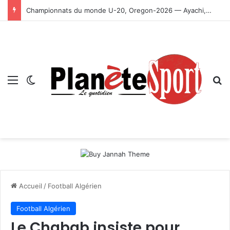
Championnats du monde U-20, Oregon-2026 — Ayachi, Dissa, Touahria et Ghezali en finale
Menu
Switch skin
R
Accueil
/
Football Algérien
Football Algérien
Le Chabab insiste pour