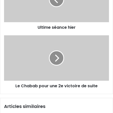
Ultime séance hier
Le
Chabab
pour
une
2e
victoire
de
suite
Le Chabab pour une 2e victoire de suite
Articles similaires