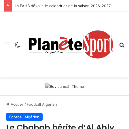
La FAHB dévoile le calendrier de la saison 2026-2027
Menu
Switch skin
R
Accueil
/
Football Algérien
Football Algérien
Le Chabab hérite d’Al Ahly,