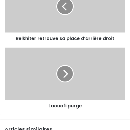
place
d’arrière
droit
Belkhiter retrouve sa place d’arrière droit
Laouafi
purge
Laouafi purge
Articles similaires