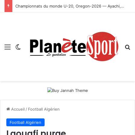
Championnats du monde U-20, Oregon-2026 — Ayachi, Dissa, Touahria et Ghezali en finale
Menu
Switch skin
R
Accueil
/
Football Algérien
Football Algérien
Laouafi purge