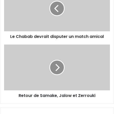
disputer
un
match
amical
Le Chabab devrait disputer un match amical
Retour
de
Samake,
Jalow
et
Zerrouki
Retour de Samake, Jalow et Zerrouki