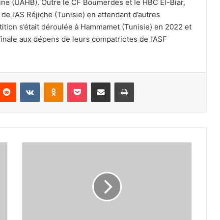
line (UAHB). Outre le CF Boumerdes et le HBC El-Biar,
 de l’AS Réjiche (Tunisie) en attendant d’autres
tition s’était déroulée à Hammamet (Tunisie) en 2022 et
finale aux dépens de leurs compatriotes de l’ASF
nterest
Reddit
VKontakte
Odnoklassniki
Pocket
Partager par email
Imprimer
L'USMA
débutera
aujourd’hui
face
à
Seib
d'Oman