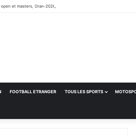
 open et masters, Oran-2026 — Le CRB s’adjuge le titre
N
FOOTBALL ETRANGER
TOUS LES SPORTS
MOTOSP
her