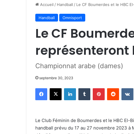
Accueil
/
Handball
/
Le CF Boumerdes et le HBC El-B
Handball
Omnisport
Le CF Boumerdes
représenteront 
Championnat arabe (dames)
septembre 30, 2023
Facebook
X
Linkedin
Tumblr
Pinterest
Reddit
Le Club Féminin de Boumerdes et le HBC El-Bi
handball prévu du 17 au 27 novembre 2023 à Ma