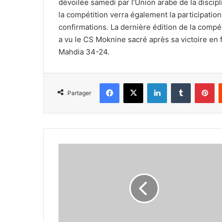
dévoilée samedi par l’Union arabe de la discip
la compétition verra également la participation
confirmations. La dernière édition de la compé
a vu le CS Moknine sacré après sa victoire en 
Mahdia 34-24.
Facebook
X
Linkedin
Tumblr
Pi
Partager
Yahia
Chérif
Mohamed
élu
nouveau
président
de
la