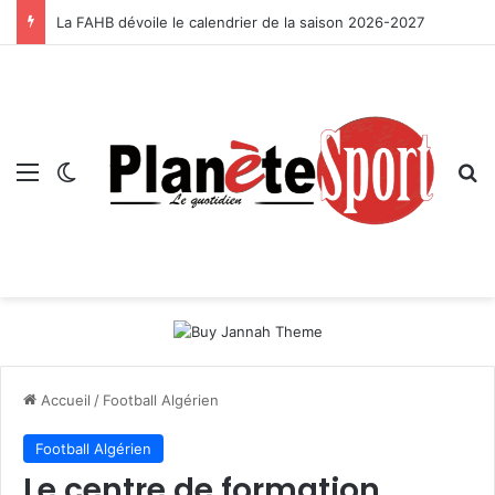
La FAHB dévoile le calendrier de la saison 2026-2027
Menu
Switch skin
R
Accueil
/
Football Algérien
Football Algérien
Le centre de formation