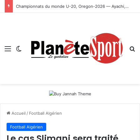
Championnats du monde U-20, Oregon-2026 — Ayachi, Dissa, Touahria et Ghezali en finale
Menu
Switch skin
R
Accueil
/
Football Algérien
Football Algérien
Le cas Slimani sera traité