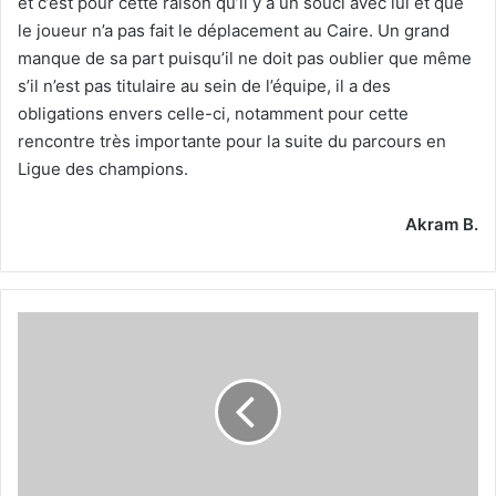
et c’est pour cette raison qu’il y a un souci avec lui et que
le joueur n’a pas fait le déplacement au Caire. Un grand
manque de sa part puisqu’il ne doit pas oublier que même
s’il n’est pas titulaire au sein de l’équipe, il a des
obligations envers celle-ci, notamment pour cette
rencontre très importante pour la suite du parcours en
Ligue des champions.
Akram B.
Un
très
bon
accueil
pour
les
Rouge
et