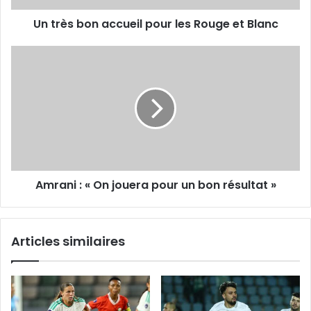
Blanc
Un très bon accueil pour les Rouge et Blanc
Amrani
:
«
On
jouera
pour
un
bon
résultat
Amrani : « On jouera pour un bon résultat »
»
Articles similaires