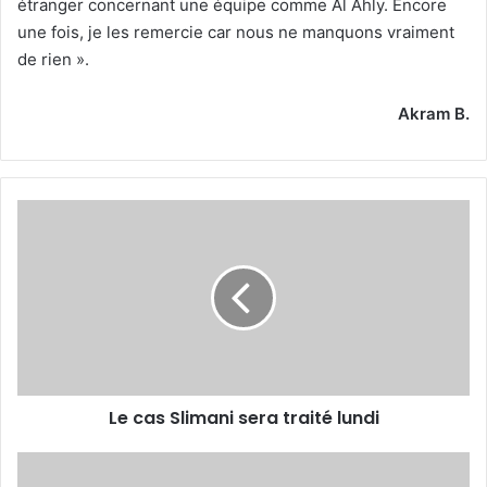
étranger concernant une équipe comme Al Ahly. Encore
une fois, je les remercie car nous ne manquons vraiment
de rien ».
Akram B.
Le
cas
Slimani
sera
traité
lundi
Le cas Slimani sera traité lundi
Les
dates