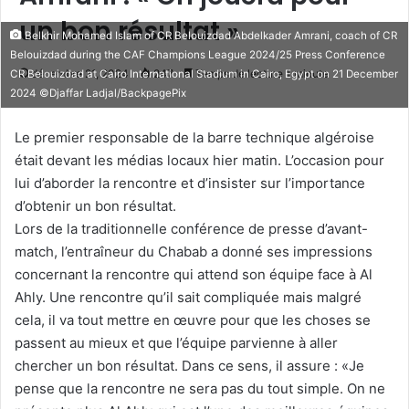
un bon résultat »
Belkhir Mohamed Islam of CR Belouizdad Abdelkader Amrani, coach of CR
Belouizdad during the CAF Champions League 2024/25 Press Conference
décembre 21, 2024
247
Temps de lecture 1 minute
CR Belouizdad at Cairo International Stadium in Cairo, Egypt on 21 December
2024 ©Djaffar Ladjal/BackpagePix
Le premier responsable de la barre technique algéroise
était devant les médias locaux hier matin. L’occasion pour
lui d’aborder la rencontre et d’insister sur l’importance
d’obtenir un bon résultat.
Lors de la traditionnelle conférence de presse d’avant-
match, l’entraîneur du Chabab a donné ses impressions
concernant la rencontre qui attend son équipe face à Al
Ahly. Une rencontre qu’il sait compliquée mais malgré
cela, il va tout mettre en œuvre pour que les choses se
passent au mieux et que l’équipe parvienne à aller
chercher un bon résultat. Dans ce sens, il assure : «Je
pense que la rencontre ne sera pas du tout simple. On ne