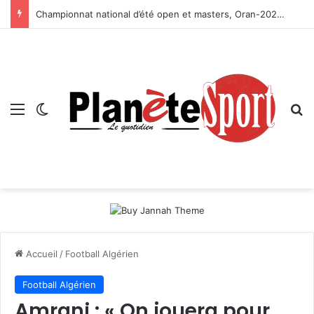
Championnat national d’été open et masters, Oran-2026 — Le CRB s’adjuge le titre
Menu
Switch skin
R
Accueil
/
Football Algérien
Football Algérien
Amrani : « On jouera pour