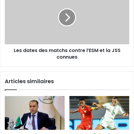
des
matchs
contre
l’ESM
et
la
JSS
Les dates des matchs contre l’ESM et la JSS
connues
connues
Articles similaires