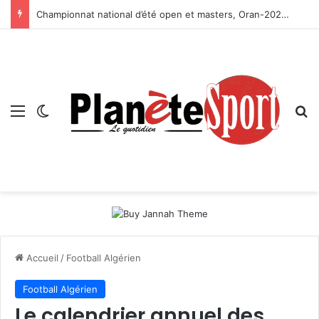
Championnat national d’été open et masters, Oran-2026 — Le CRB s’adjuge le titre
Menu
Switch skin
R
Accueil
/
Football Algérien
Football Algérien
Le calendrier annuel des