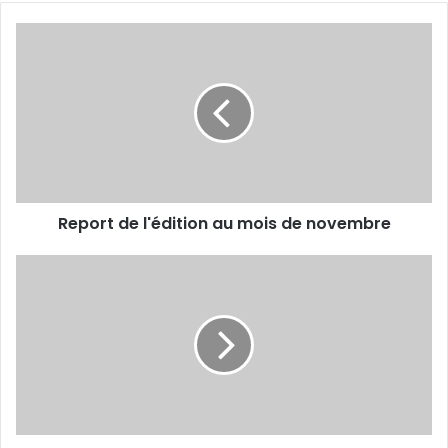
Report
de
l'édition
au
mois
de
novembre
Report de l'édition au mois de novembre
10
10
2023