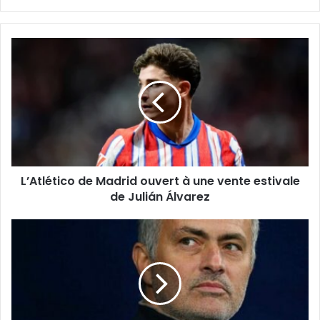
L’Atlético
de
Madrid
ouvert
à
une
vente
estivale
de
L’Atlético de Madrid ouvert à une vente estivale
Julián
Álvarez
de Julián Álvarez
Real
:
Mourinho
réclame
Hjulmand