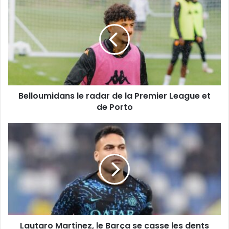
le
radar
de
la
Premier
League
et
de
Belloumidans le radar de la Premier League et
Porto
de Porto
Lautaro
Martinez,
le
Barça
se
casse
les
dents
Lautaro Martinez, le Barça se casse les dents