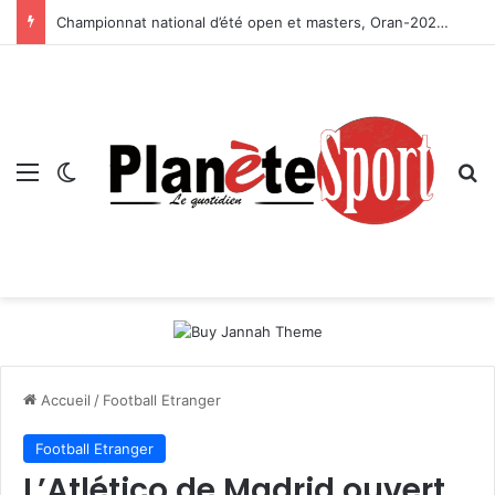
Championnat national d’été open et masters, Oran-2026 — Le CRB s’adjuge le titre
Menu
Switch skin
R
Accueil
/
Football Etranger
Football Etranger
L’Atlético de Madrid ouvert