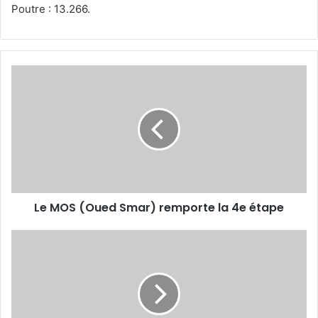
Poutre : 13.266.
Le
MOS
(Oued
Smar)
remporte
la
4e
étape
Le MOS (Oued Smar) remporte la 4e étape
Wamba
assure
la
qualif