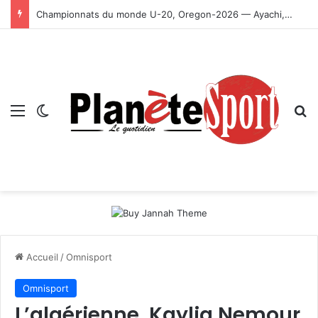
Championnats du monde U-20, Oregon-2026 — Ayachi, Dissa, Touahria et Ghezali en finale
Menu
Switch skin
R
Accueil
/
Omnisport
Omnisport
L’algérienne, Kaylia Nemour