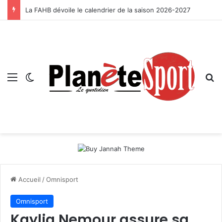
La FAHB dévoile le calendrier de la saison 2026-2027
Menu
Switch skin
R
Accueil
/
Omnisport
Omnisport
Kaylia Nemour assure sa