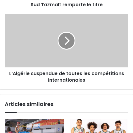
Sud Tazmalt remporte le titre
L’Algérie
suspendue
de
toutes
les
compétitions
internationales
L’Algérie suspendue de toutes les compétitions
internationales
Articles similaires