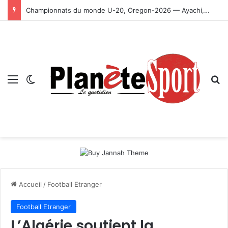
Championnats du monde U-20, Oregon-2026 — Ayachi, Dissa, Touahria et Ghezali en finale
Menu
Switch skin
R
Accueil
/
Football Etranger
Football Etranger
L’Algérie soutient la