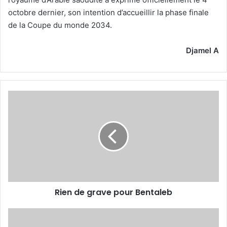
octobre dernier, son intention d’accueillir la phase finale
de la Coupe du monde 2034.
Djamel A
Rien
de
grave
pour
Bentaleb
Rien de grave pour Bentaleb
La
FIFA