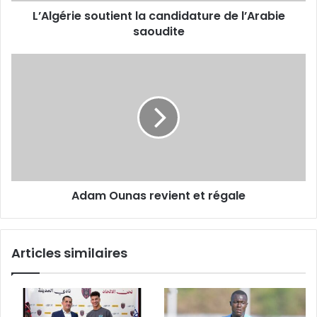
L’Algérie soutient la candidature de l’Arabie
saoudite
Adam
Ounas
revient
et
régale
Adam Ounas revient et régale
Articles similaires