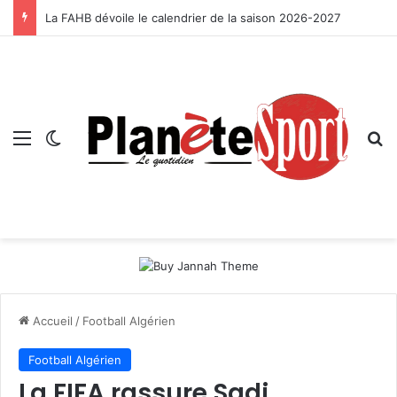
La FAHB dévoile le calendrier de la saison 2026-2027
Menu
Switch skin
R
Accueil
/
Football Algérien
Football Algérien
La FIFA rassure Sadi