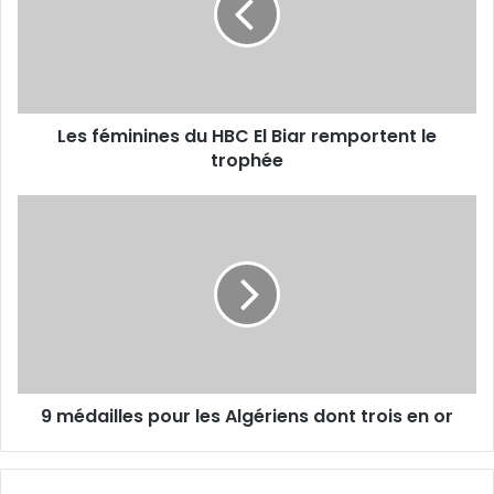
El
Biar
remportent
le
trophée
Les féminines du HBC El Biar remportent le
trophée
9
médailles
pour
les
Algériens
dont
trois
en
or
9 médailles pour les Algériens dont trois en or