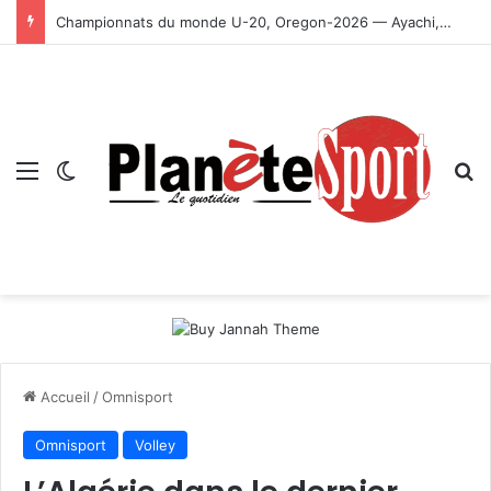
Championnats du monde U-20, Oregon-2026 — Ayachi, Dissa, Touahria et Ghezali en finale
Menu
Switch skin
R
Accueil
/
Omnisport
Omnisport
Volley