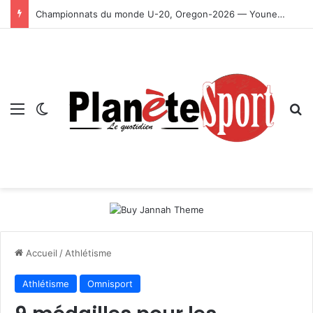
Championnats du monde U-20, Oregon-2026 — Younes Ayachi décroche la médaille d’or
Menu
Switch skin
R
Accueil
/
Athlétisme
Athlétisme
Omnisport