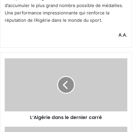
d’accumuler le plus grand nombre possible de médailles.
Une performance impressionnante qui renforce la
réputation de l’Algérie dans le monde du sport.
A.A.
L’Algérie
dans
le
dernier
carré
L’Algérie dans le dernier carré
Meeting