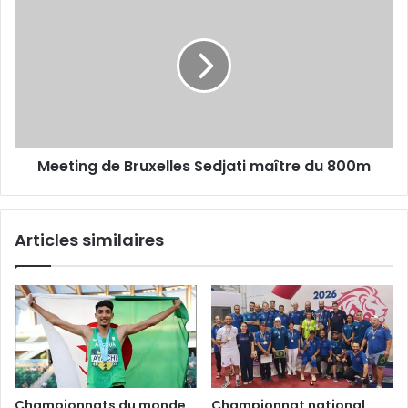
de
Bruxelles
Sedjati
maître
du
800m
Meeting de Bruxelles Sedjati maître du 800m
Articles similaires
Championnats du monde
Championnat national