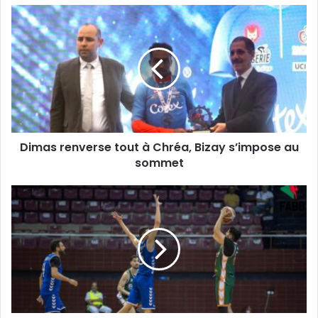
Dimas
renverse
tout
à
Chréa,
Bizay
s’impose
au
sommet
Dimas renverse tout à Chréa, Bizay s’impose au
sommet
Le
NB
Staoueli
retrouve
le
WO
Boufarik
en
finale