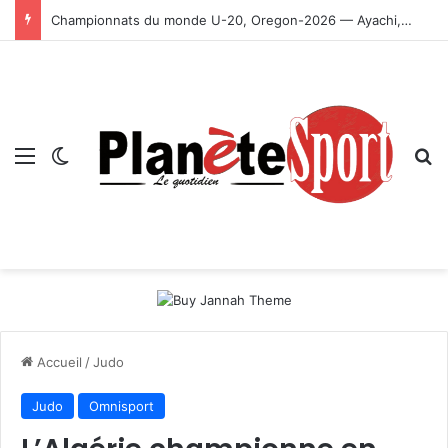
Championnats du monde U-20, Oregon-2026 — Ayachi, Dissa, Touahria et Ghezali en finale
Menu
Switch skin
R
Accueil
/
Judo
Judo
Omnisport