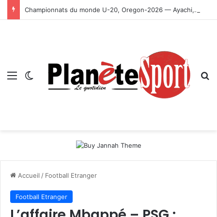
Championnats du monde U-20, Oregon-2026 — Ayachi, Dissa, Touahria et Ghezali en finale
Menu
Switch skin
R
Accueil
/
Football Etranger
Football Etranger
L’affaire Mbappé – PSG :