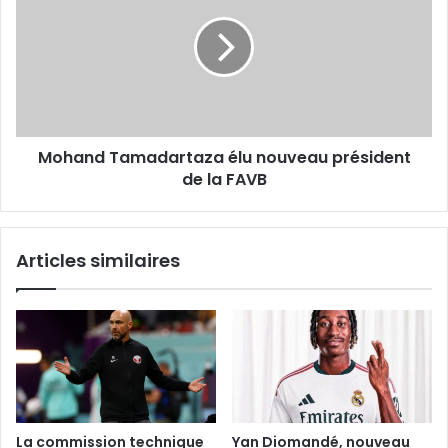
élu
nouveau
président
de
la
FAVB
Mohand Tamadartaza élu nouveau président
de la FAVB
Articles similaires
La commission technique
Yan Diomandé, nouveau