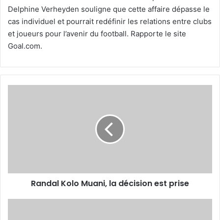
Delphine Verheyden souligne que cette affaire dépasse le
cas individuel et pourrait redéfinir les relations entre clubs
et joueurs pour l’avenir du football. Rapporte le site
Goal.com.
Randal
Kolo
Muani,
la
décision
est
prise
Randal Kolo Muani, la décision est prise
Mohand
Tamadartaza