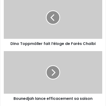
Toppmöller
fait
l’éloge
de
Farès
Chaïbi
Dino Toppmöller fait l’éloge de Farès Chaïbi
Bounedjah
lance
efficacement
sa
saison
Bounedjah lance efficacement sa saison