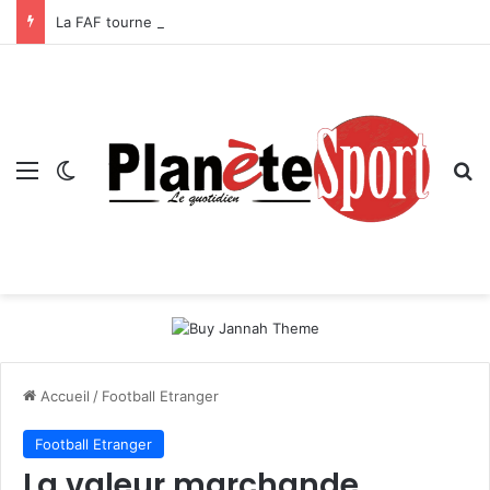
La FAF tourne la page Petković et lance le processus de succession
Menu
Switch skin
R
Accueil
/
Football Etranger
Football Etranger
La valeur marchande