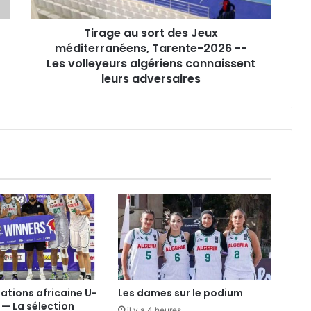
2026
-
Tirage au sort des Jeux
-
Les
méditerranéens, Tarente-2026 --
volleyeurs
Les volleyeurs algériens connaissent
algériens
leurs adversaires
connaissent
leurs
adversaires
nations africaine U-
Les dames sur le podium
 — La sélection
il y a 4 heures