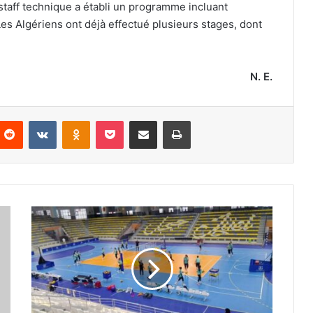
staff technique a établi un programme incluant
s Algériens ont déjà effectué plusieurs stages, dont
N. E.
nterest
Reddit
VKontakte
Odnoklassniki
Pocket
Partager par email
Imprimer
Tirage
au
sort
des
Jeux
méditerranéens,
Tarente-