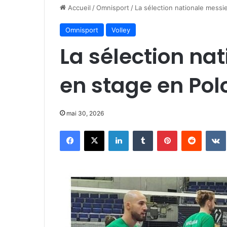
Accueil
/
Omnisport
/
La sélection nationale messi
Omnisport
Volley
La sélection na
en stage en Po
mai 30, 2026
Facebook
X
Linkedin
Tumblr
Pinterest
Reddit