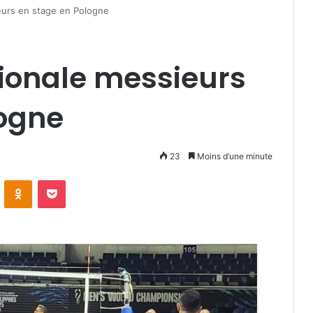
eurs en stage en Pologne
tionale messieurs
logne
23
Moins d’une minute
VKontakte
Odnoklassniki
Pocket