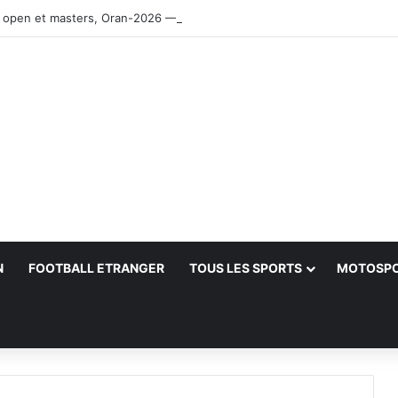
 open et masters, Oran-2026 — Le CRB s’adjuge le titre
N
FOOTBALL ETRANGER
TOUS LES SPORTS
MOTOSP
her