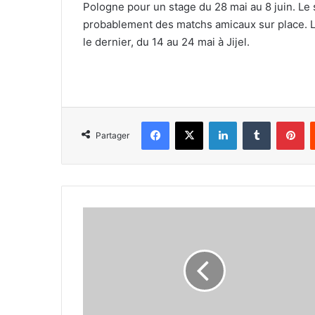
Pologne pour un stage du 28 mai au 8 juin. Le 
probablement des matchs amicaux sur place. Le
le dernier, du 14 au 24 mai à Jijel.
Facebook
X
Linkedin
Tumblr
Pi
Partager
Les
seniors
dames
en
regroupement
à
Jijel