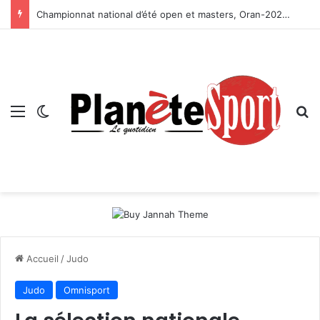
Championnat national d’été open et masters, Oran-2026 — Le CRB s’adjuge le titre
Menu
Switch skin
R
Accueil
/
Judo
Judo
Omnisport