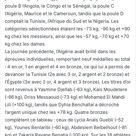
poule B l’Angola, le Congo et le Sénégal, la poule C
l’Algérie, Maurice et le Cameroun, tandis que la poule D
comptait la Tunisie, l’Afrique du Sud et le Nigeria. Les
catégories sélectionnées étaient les -73 kg, -90 kg et +90
kg chez les messieurs, ainsi que les -57 kg, -70 kg et +70
kg chez les dames.
La journée précédente, l’Algérie avait brillé dans les
épreuves individuelles, remportant neuf médailles au total
: 4 en or, 1 en argent et 4 en bronze, ce qui lui a permis de
devancer la Tunisie (2e avec 3 or, 2 argent et 2 bronze) et
l’Égypte (3e avec 2 or, 4 argent et 3 bronze). Les titres d’or
sont revenus à Yasmine Djellab (-63 kg), Kais Moudetere
(-66 kg), Driss Messaoud (-73 kg) et Mohamed El Mahdi
Lili (+100 kg), tandis que Dyhia Benchallal a décroché
l’argent unique chez les +78 kg. Quatre bronzes
complètent ce tableau : ceux de Lycia Anaïs Guebli (-52
kg), Younes Benlaribi (-60 kg), Abdeslem Belbelhout (-81
kg) et Zakaria Rayane Benatia (-100 kg). Sur les 18 athlètes