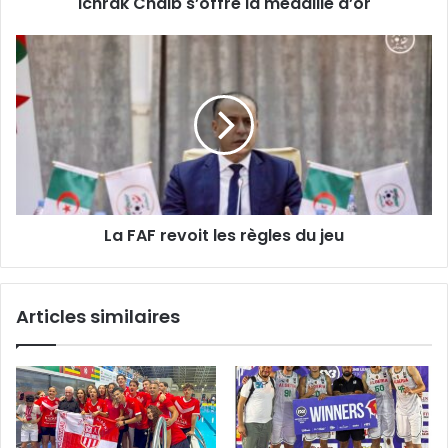
Ichrak Chaib s’offre la médaille d’or
La
FAF
revoit
les
règles
du
jeu
La FAF revoit les règles du jeu
Articles similaires