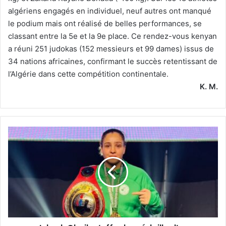
algériens engagés en individuel, neuf autres ont manqué
le podium mais ont réalisé de belles performances, se
classant entre la 5e et la 9e place. Ce rendez-vous kenyan
a réuni 251 judokas (152 messieurs et 99 dames) issus de
34 nations africaines, confirmant le succès retentissant de
l’Algérie dans cette compétition continentale.
K. M.
Ichrak
Chaib
s’offre
la
médaille
d’or