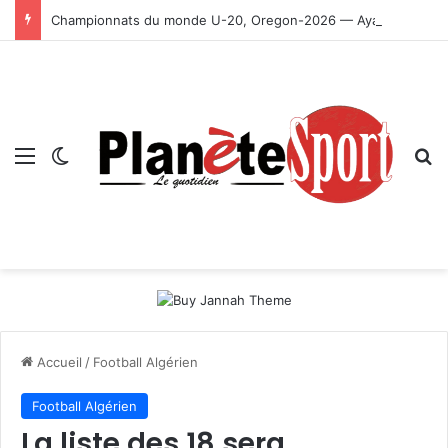
Championnats du monde U-20, Oregon-2026 — Ayachi, Dissa, Touahria et Ghezali en finale
Menu
Switch skin
R
Accueil
/
Football Algérien
Football Algérien
La liste des 18 sera