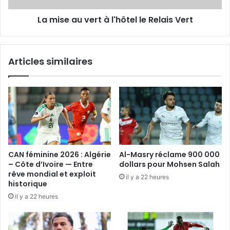
Vert
La mise au vert à l'hôtel le Relais Vert
Articles similaires
CAN féminine 2026 : Algérie
Al-Masry réclame 900 000
– Côte d’Ivoire — Entre
dollars pour Mohsen Salah
rêve mondial et exploit
il y a 22 heures
historique
il y a 22 heures