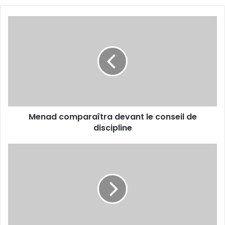
Menad
comparaîtra
devant
le
conseil
de
discipline
Menad comparaîtra devant le conseil de
discipline
La
mise
au
vert
à
l'hôtel
le
Relais