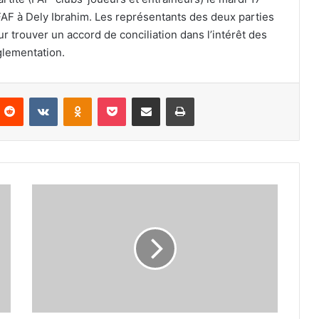
AF à Dely Ibrahim. Les représentants des deux parties
r trouver un accord de conciliation dans l’intérêt des
glementation.
nterest
Reddit
VKontakte
Odnoklassniki
Pocket
Partager par email
Imprimer
Sheffield
United
souhaite
lever
l’option
d’achat
de
Yasser
Larouci