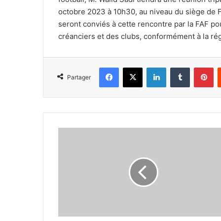
octobre 2023 à 10h30, au niveau du siège de F
seront conviés à cette rencontre par la FAF pou
créanciers et des clubs, conformément à la ré
Facebook
X
Linkedin
Tumblr
Pi
Partager
Sadi
aurait
déjà
choisi
le
lieu
de
résidence
des