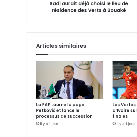
Sadi aurait déjà choisi le lieu de
Verts
à
résidence des Verts à Bouaké
Bouaké
Articles similaires
La FAF tourne la page
Les Vertes 
Petković et lance le
d’Ivoire su
processus de succession
finales
il y a 1 jour
il y a 1 jour