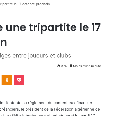
ipartite le 17 octobre prochain
une tripartite le 17
in
iges entre joueurs et clubs
374
Moins d’une minute
VKontakte
Odnoklassniki
Pocket
ain d’entente au règlement du contentieux financier
créanciers, le président de la Fédération algérienne de
partite (FAF-clubs-joueurs et entraîneurs) le mardi 17