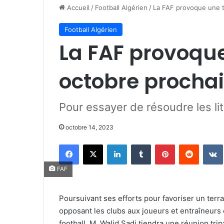
Accueil
/
Football Algérien
/
La FAF provoque une tr
Football Algérien
La FAF provoque 
octobre procha
Pour essayer de résoudre les lit
octobre 14, 2023
Facebook
X
Linkedin
Tumblr
Pinterest
Reddit
FAF
Poursuivant ses efforts pour favoriser un terr
opposant les clubs aux joueurs et entraîneurs 
football, M. Walid Sadi tiendra une réunion tri