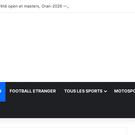
’été open et masters, Oran-2026 — Le CRB s’adjuge le titre
N
FOOTBALL ETRANGER
TOUS LES SPORTS
MOTOSP
her