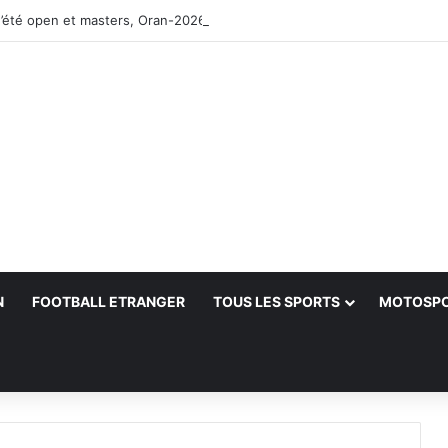
’été open et masters, Oran-2026 — Le CRB s’adjuge le titre
N
FOOTBALL ETRANGER
TOUS LES SPORTS
MOTOSP
her