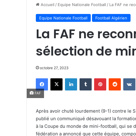
Accueil
/
Equipe Nationale Football
/
La FAF ne reco
Equipe Nationale Football
Football Algérien
La FAF ne recon
sélection de mi
octobre 27, 2023
Facebook
X
Linkedin
Tumblr
Pinterest
Reddit
FAF
Après avoir chuté lourdement (9-1) contre le Si
publié un communiqué désavouant la formation
à la Coupe du monde de mini-football, qui se 
fédération a annoncé que cette équipe, compo