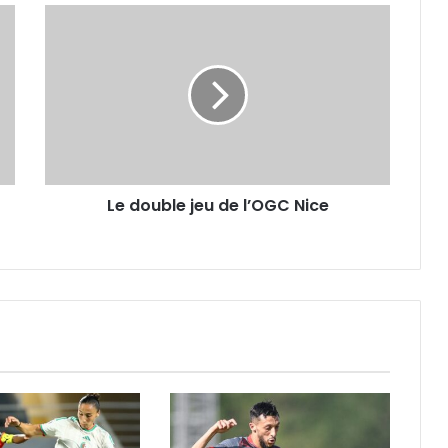
Le
double
jeu
de
l’OGC
Nice
Le double jeu de l’OGC Nice