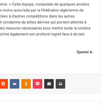
Algérie. « Cette équipe, composée de quelques anciens
re moins autorisée par la Fédération algérienne de
bien à d’autres compétitions dans les autres
ll condamne de telles dérives qui portent atteinte à
a les mesures nécessaires pour mettre toute la lumière
exprime également son profond regret face à de tels
Djamel A.
nterest
Reddit
VKontakte
Odnoklassniki
Pocket
Partager par email
Imprimer