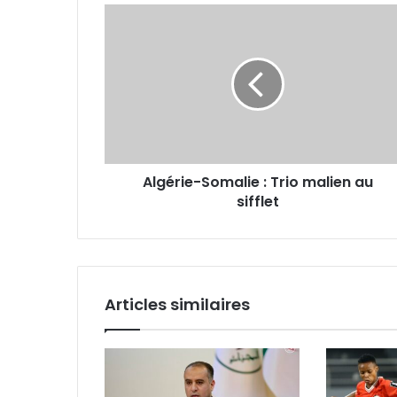
Algérie-
Somalie
:
Trio
malien
au
sifflet
Algérie-Somalie : Trio malien au
sifflet
Articles similaires