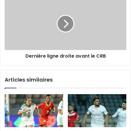
ligne
droite
avant
le
CRB
Dernière ligne droite avant le CRB
Articles similaires