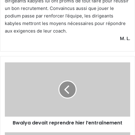
dirigeants kabyles lui ont promis de tout faire pour réussir
un bon recrutement. Convaincus aussi que jouer le
podium passe par renforcer l’équipe, les dirigeants
kabyles mettront les moyens nécessaires pour répondre
aux exigences de leur coach.
M. L.
Bwalya
devait
reprendre
hier
l’entraînement
Bwalya devait reprendre hier l’entraînement
Dernière