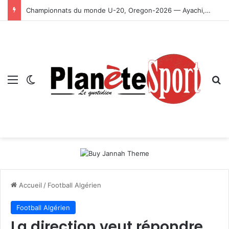
Championnats du monde U-20, Oregon-2026 — Ayachi, Dissa, Touahria et Ghezali en finale
Menu
Switch skin
R
Accueil
/
Football Algérien
Football Algérien
La direction veut répondre