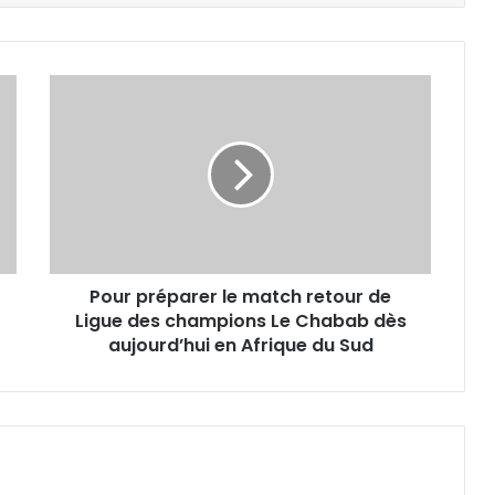
Pour
préparer
le
match
retour
de
Ligue
des
champions
Pour préparer le match retour de
Le
Chabab
Ligue des champions Le Chabab dès
dès
aujourd’hui en Afrique du Sud
aujourd’hui
en
Afrique
du
Sud