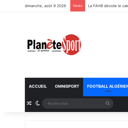
dimanche, août 9 2026
News
La FAHB dévoile le ca
ACCUEIL
OMNISPORT
FOOTBALL ALGÉRIE
Article Aléatoire
Switch skin
Recherc