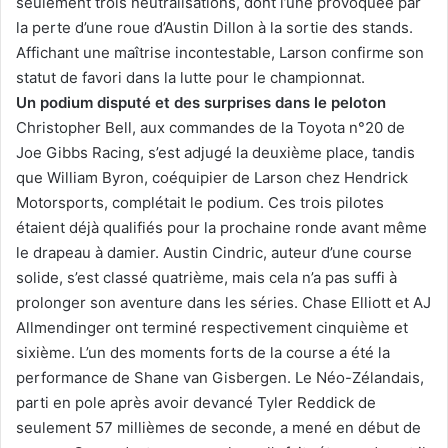
seulement trois neutralisations, dont l’une provoquée par
la perte d’une roue d’Austin Dillon à la sortie des stands.
Affichant une maîtrise incontestable, Larson confirme son
statut de favori dans la lutte pour le championnat.
Un podium disputé et des surprises dans le peloton
Christopher Bell, aux commandes de la Toyota n°20 de
Joe Gibbs Racing, s’est adjugé la deuxième place, tandis
que William Byron, coéquipier de Larson chez Hendrick
Motorsports, complétait le podium. Ces trois pilotes
étaient déjà qualifiés pour la prochaine ronde avant même
le drapeau à damier. Austin Cindric, auteur d’une course
solide, s’est classé quatrième, mais cela n’a pas suffi à
prolonger son aventure dans les séries. Chase Elliott et AJ
Allmendinger ont terminé respectivement cinquième et
sixième. L’un des moments forts de la course a été la
performance de Shane van Gisbergen. Le Néo-Zélandais,
parti en pole après avoir devancé Tyler Reddick de
seulement 57 millièmes de seconde, a mené en début de