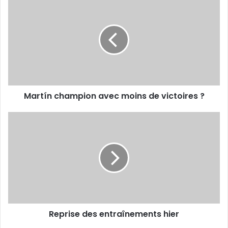
champion
avec
moins
de
victoires
?
Martín champion avec moins de victoires ?
Reprise
des
entraînements
hier
Reprise des entraînements hier