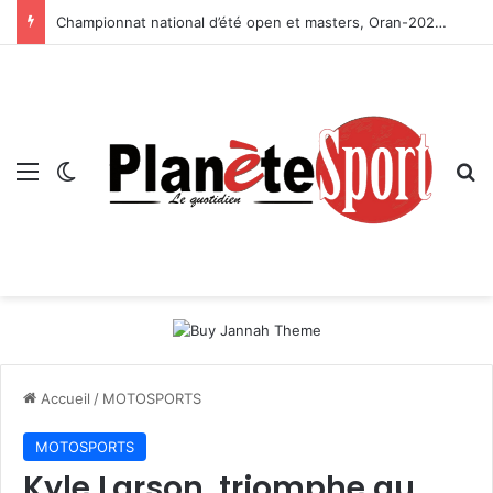
Championnat national d’été open et masters, Oran-2026 — Le CRB s’adjuge le titre
Menu
Switch skin
R
Accueil
/
MOTOSPORTS
MOTOSPORTS
Kyle Larson triomphe au