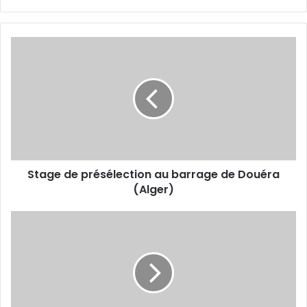
Stage
de
présélection
au
barrage
de
Douéra
(Alger)
Stage de présélection au barrage de Douéra
(Alger)
Maria
Badache
sacrée