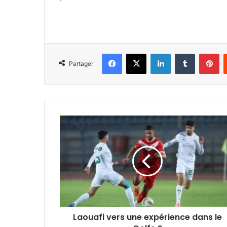
Facebook
X
Linkedin
Tumblr
Pi
Partager
Laouafi
vers
une
expérience
dans
le
Golfe
?
Laouafi vers une expérience dans le