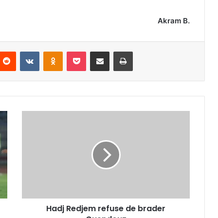
Akram B.
nterest
Reddit
VKontakte
Odnoklassniki
Pocket
Partager par email
Imprimer
Hadj
Redjem
refuse
de
brader
Guendouz
Hadj Redjem refuse de brader