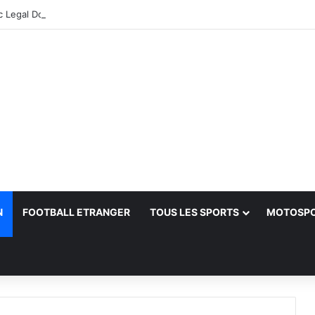
 Legal Doctrine
N
FOOTBALL ETRANGER
TOUS LES SPORTS
MOTOSP
her