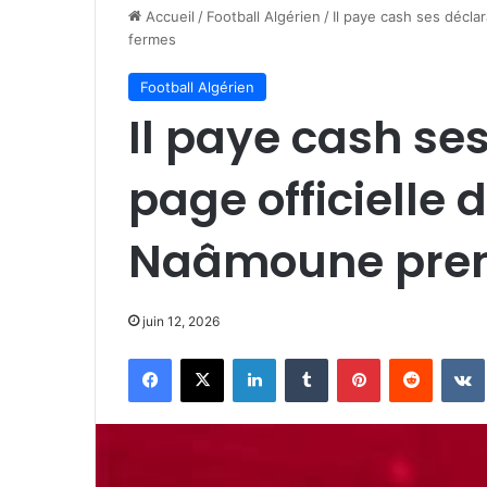
Accueil
/
Football Algérien
/
Il paye cash ses décla
fermes
Football Algérien
Il paye cash ses
page officielle 
Naâmoune pren
juin 12, 2026
Facebook
X
Linkedin
Tumblr
Pinterest
Reddit