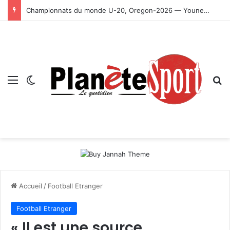
Championnats du monde U-20, Oregon-2026 — Younes Ayachi décroche la médaille d’or
Menu
Switch skin
R
Accueil
/
Football Etranger
Football Etranger
« Il est une source