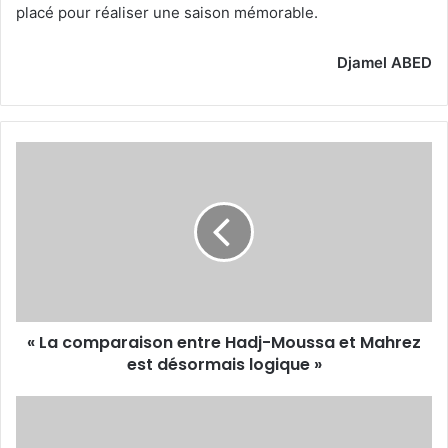
placé pour réaliser une saison mémorable.
Djamel ABED
«
La
comparaison
entre
Hadj-
Moussa
et
Mahrez
est
« La comparaison entre Hadj-Moussa et Mahrez
désormais
logique
est désormais logique »
»
Bayern
pas
de