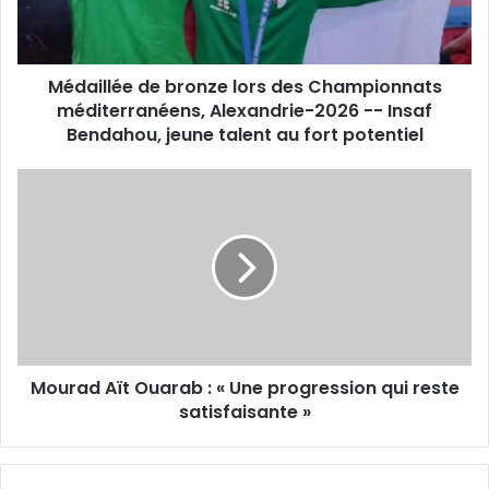
méditerranéens,
Alexandrie-
2026
Médaillée de bronze lors des Championnats
-
-
méditerranéens, Alexandrie-2026 -- Insaf
Insaf
Bendahou, jeune talent au fort potentiel
Bendahou,
jeune
Mourad
talent
Aït
au
Ouarab
fort
:
potentiel
«
Une
progression
qui
reste
Mourad Aït Ouarab : « Une progression qui reste
satisfaisante
»
satisfaisante »