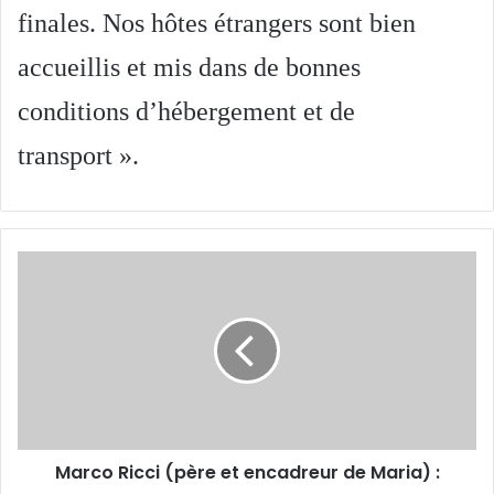
finales. Nos hôtes étrangers sont bien
accueillis et mis dans de bonnes
conditions d’hébergement et de
transport ».
Marco
Ricci (père
et
encadreur
de
Maria)
:
Marco Ricci (père et encadreur de Maria) :