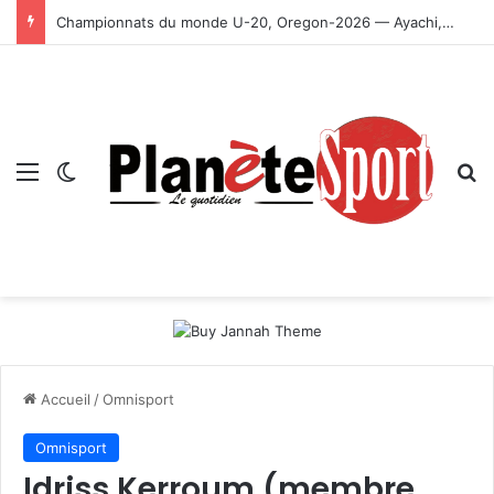
Championnats du monde U-20, Oregon-2026 — Ayachi, Dissa, Touahria et Ghezali en finale
Menu
Switch skin
R
Accueil
/
Omnisport
Omnisport
Idriss Kerroum (membre