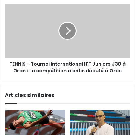
TENNIS
-
Tournoi
international
ITF
Juniors
J30
à
Oran
TENNIS - Tournoi international ITF Juniors J30 à
:
La
Oran : La compétition a enfin débuté à Oran
compétition
a
enfin
Articles similaires
débuté
à
Oran