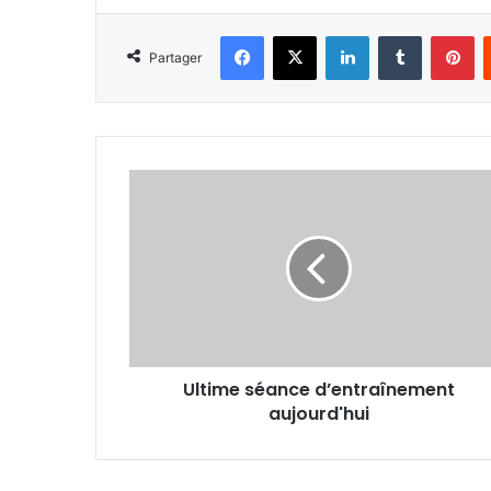
Facebook
X
Linkedin
Tumblr
Pi
Partager
Ultime
séance
d’entraînement
aujourd'hui
Ultime séance d’entraînement
aujourd'hui