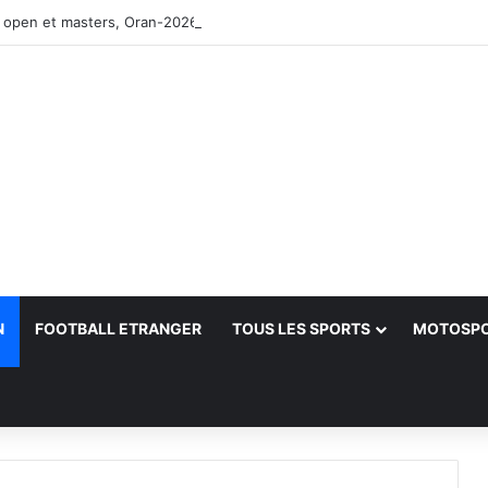
 open et masters, Oran-2026 — Le CRB s’adjuge le titre
N
FOOTBALL ETRANGER
TOUS LES SPORTS
MOTOSP
her