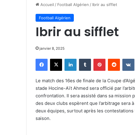
Accueil
/
Football Algérien
/
Ibrir au sifflet
Football Algérien
Ibrir au sifflet
janvier 8, 2025
Facebook
X
Linkedin
Tumblr
Pinterest
Reddit
Le match des 16es de finale de la Coupe d’Algé
stade Hocine-Aït Ahmed sera officié par l’arbit
confrontation. Il sera assisté dans sa mission 
des deux clubs espèrent que l’arbitrage sera à
deux équipes, surtout après les contestations 
saison.