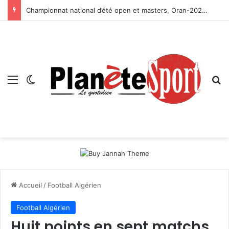
Championnat national d’été open et masters, Oran-2026 — Le CRB s’adjuge le titre
Menu
Switch skin
R
Accueil
/
Football Algérien
Football Algérien
Huit points en sept matchs,