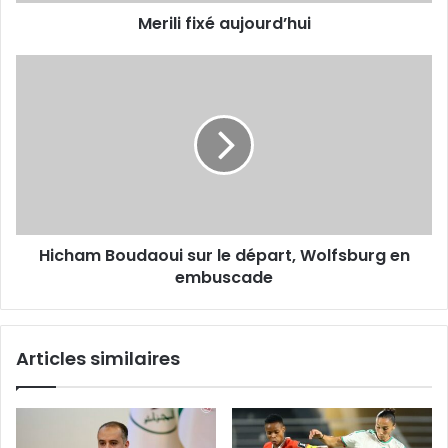
Merili fixé aujourd’hui
Hicham
Boudaoui
sur
le
départ,
Wolfsburg
en
embuscade
Hicham Boudaoui sur le départ, Wolfsburg en
embuscade
Articles similaires