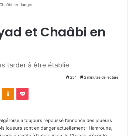
Chaâbi en danger
ad et Chaâbi en
as tarder à être établie
254
2 minutes de lecture
VKontakte
Odnoklassniki
Pocket
algéroise a toujours repoussé l’annonce des joueurs
rois joueurs sont en danger actuellement : Hamroune,
ande quantité à l’intersaison, le Chabab présente