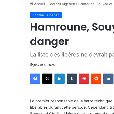
Accueil
/
Football Algérien
/
Hamroune, Souyad et 
Football Algérien
Hamroune, Souy
danger
La liste des libérés ne devrait p
janvier 4, 2025
Facebook
X
Linkedin
Tumblr
Pinterest
Reddit
Le premier responsable de la barre technique 
libérables durant cette période. Cependant, t
Souyad et Chaâbi. Malgré un recrutement en gr