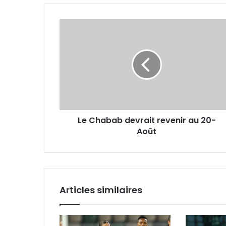
Le
Chabab
devrait
revenir
au
20-
Août
Le Chabab devrait revenir au 20-
Août
Articles similaires