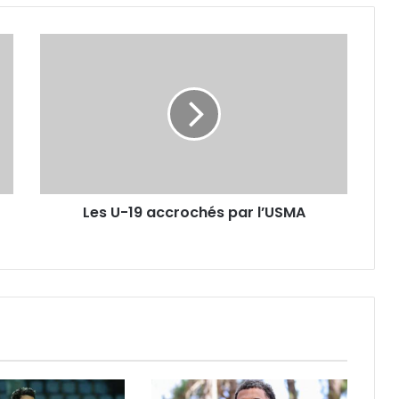
Les
U-
19
accrochés
par
l’USMA
Les U-19 accrochés par l’USMA