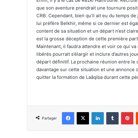
Enfin, il y a le cas de Rezki Hamroune. Recruté
que son aventure prendrait une tournure positi
CRB. Cependant, bien qu’il ait eu du temps de 
lui préfère Belkhir, même si ce dernier est éga
content de sa situation et un départ n’est cla
est la grosse déception de cette première part
Maintenant, il faudra attendre et voir ce qui v
libérés pourrait s’élargir et inclure d’autres jo
départ définitif. La prochaine réunion entre le
davantage sur cette situation et une annonce d
quitter la formation de Laâqiba durant cette pé
Facebook
X
Linkedin
Tumblr
Pi
Partager