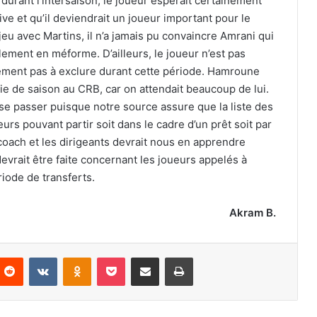
 durant l’intersaison, le joueur espérait certainement
ve et qu’il deviendrait un joueur important pour le
jeu avec Martins, il n’a jamais pu convaincre Amrani qui
lement en méforme. D’ailleurs, le joueur n’est pas
irement pas à exclure durant cette période. Hamroune
ie de saison au CRB, car on attendait beaucoup de lui.
a se passer puisque notre source assure que la liste des
ueurs pouvant partir soit dans le cadre d’un prêt soit par
 coach et les dirigeants devrait nous en apprendre
evrait être faite concernant les joueurs appelés à
riode de transferts.
Akram B.
nterest
Reddit
VKontakte
Odnoklassniki
Pocket
Partager par email
Imprimer