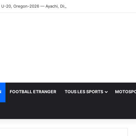
-20, Oregon-2026 — Ayachi, Dissa, Touahria et Ghezali en finale
N
FOOTBALL ETRANGER
TOUS LES SPORTS
MOTOSP
her